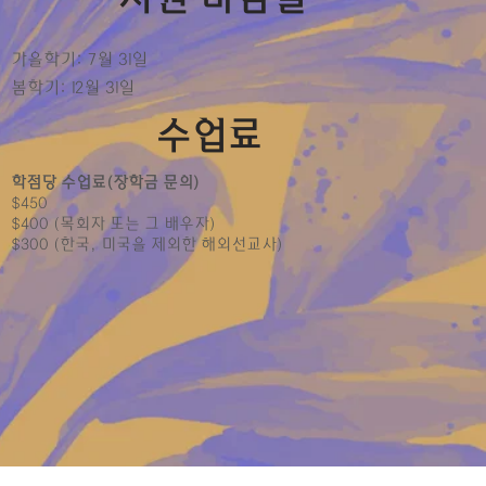
가을학기: 7월 31일
봄학기: 12월 31일
​수업료
학점당 수업료(장학금 문의)
$450
$400 (목회자 또는 그 배우자)
$300 (한국, 미국을 제외한 해외선교사)