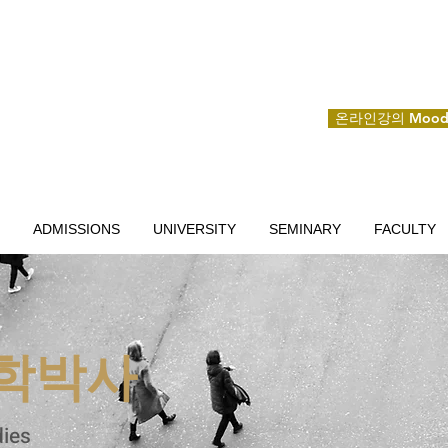
온라인강의 Mood
ADMISSIONS
UNIVERSITY
SEMINARY
FACULTY
학박사
dies