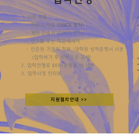
1. 서류 제출:
- 지원서 제출
(GSICS 양식)
- 개인 진술서 (GSICS 양식)
- 연구물 또는 학문에세이
- 인준된 기관의 학부, 대학원 성적증명서 사본
(입학허가 후 원본으로 교체)
2. 입학전형료 $100(환불불가) 납부
3. 입학사정 인터뷰
지원절차안내 >>