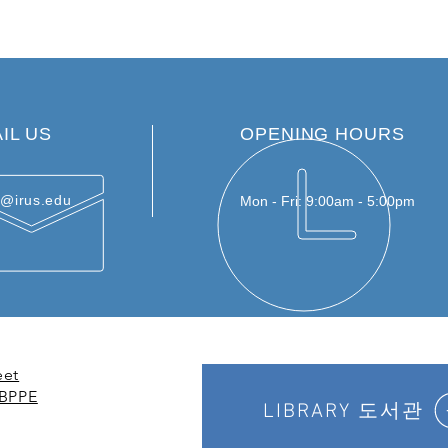
IL US
OPENING HOURS
e@irus.edu
Mon - Fri: 9:00am - 5:00pm
eet
 BPPE
LIBRARY 도서관